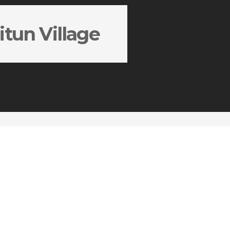
tun Village
ed Campaign
“Let’s Play XXL”
的体验。