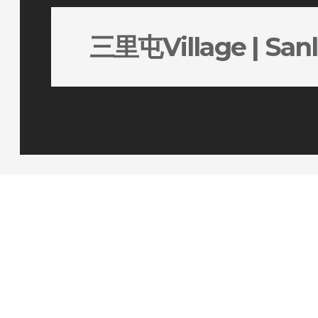
三里屯Village | Sanli
整合传播项目”Let’s Play XXL” | Integrat
把一次被安排的恐龙化石展，变成潮流感十足
艾菲中国实效奖金奖项目。